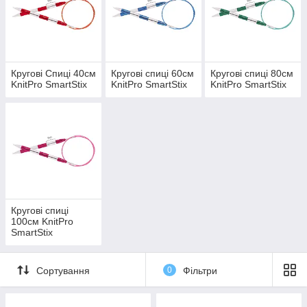
Ідеальні кінчики спиць, бездоганно конічні -
підходять для всіх видів пряжі.
Розміри нанесені лазером накожній спиці.
Плавні з'єднання єднання кабелю з робочою
частиною спиць забезпечує легке ковзання
петель і не заповільнює процес.
Кругові Спиці 40см
Кругові спиці 60см
Кругові спиці 80см
KnitPro SmartStix
KnitPro SmartStix
KnitPro SmartStix
Еластичні, гнучкі кабелі лежати рівно, не
згинаються і не крутяться в процесі.
Характерним моментом для лінійки спиць
KnitPro SmartStix є те,що виробник для зйомних
спиць кожному номері присвоїв свій колір,а для
не зйомних (з кабелем) присвоїв номер кожній
довжині спиць(40см-теракот,60см-синій,80см-
зелений,100см-рожевий).
Кругові спиці
100см KnitPro
SmartStix
Сортування
0
Фільтри