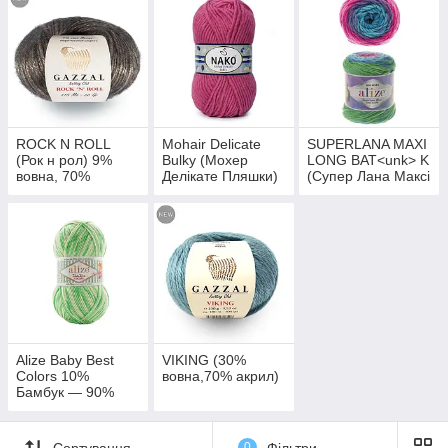
ROCK N ROLL
Mohair Delicate
SUPERLANA MAXI
(Рок н рол) 9%
Bulky (Мохер
LONG BAT<unk> K
вовна, 70%
Делікате Пляшки)
(Супер Лана Максі
Поліамід, 21 %
5% мохер, 10%
Лонг Батик) (25%
Поліакрил
вовна, 85% Aкрил
вовна — 75%
акрил)
Alize Baby Best
VIKING (30%
Colors 10%
вовна,70% акрил)
Бамбук — 90%
Акрил
Сортування
0
Фільтри