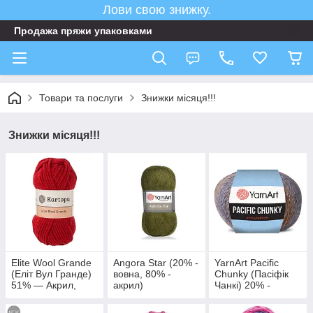
Лови свою знижку.
Продажа пряжи упаковками
Товари та послуги
Знижки місяця!!!
Знижки місяця!!!
Elite Wool Grande
Angora Star (20% -
YarnArt Pacific
(Еліт Вул Гранде)
вовна, 80% -
Chunky (Пасіфік
51% — Акрил,
акрил)
Чанкі) 20% -
49% — Вовна
бавовна, 80% -
акріл