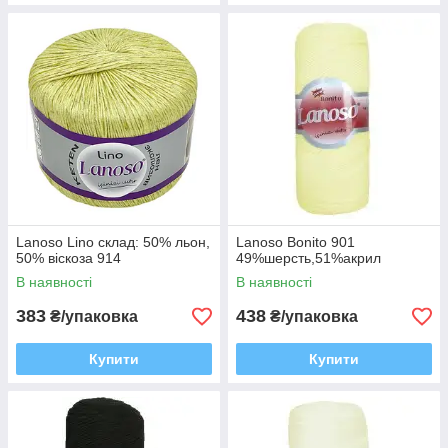
Lanoso Lino склад: 50% льон,
Lanoso Bonito 901
50% віскоза 914
49%шерсть,51%акрил
В наявності
В наявності
383
438
₴/упаковка
₴/упаковка
Купити
Купити