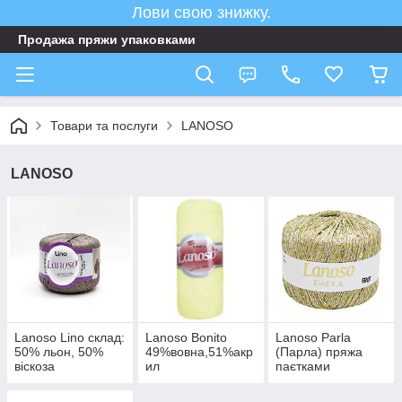
Лови свою знижку.
Продажа пряжи упаковками
Товари та послуги
LANOSO
LANOSO
Lanoso Lino склад:
Lanoso Bonito
Lanoso Parla
50% льон, 50%
49%вовна,51%акр
(Парла) пряжа
віскоза
ил
паєтками