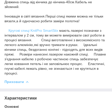
Довжина спиць від кінчика до кінчика-40см.Кабель не
зйомний.
Інновація в світі вязання.Перші спиці якими можна не тільки
вязати,а й одночасно робити заміри полотна!
Кругові спиці KnitPro SmartStix
мають лазерні позначки з
інтервалом у 2 см, тому ви можете вимірювати свої роботи в
процесі вязання. Спиці виготовленні ​​з високоякісного та
легкого алюмінію,які зручно тримати в руках. Ідеальні
кінчики спиць, бездоганно конічні - підходять для всих видів
пряжі. Розміри нанесені лазером накожній спиці. Плавне
з'єднання кабелю з робочою частиною спиць забезпечує
легке ковзання петель і не заповільнює процес. Еластичні,
гнучкі кабелі лежать рівно, не згинаються і не крутяться в
процесі.
Приховати
Характеристики
Основні