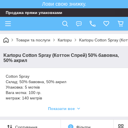
Лови свою знижку.
Продажа пряжи упаковками
Товари та послуги
Кartopu
Kartopu Cotton Spray (Ко
Kartopu Cotton Spray (Коттон Спрей) 50% бавовна,
50% акрил
Cotton Spray
Склад: 50% бавовна, 50% акрил
Упаковка: 5 мотків
Вага мотка: 100 гр.
метраж: 140 метрів
спиці: 4.0 ― 4.5
Показати все
гачок: 3.0 ― 4.0
Сортування
0
Фільтри