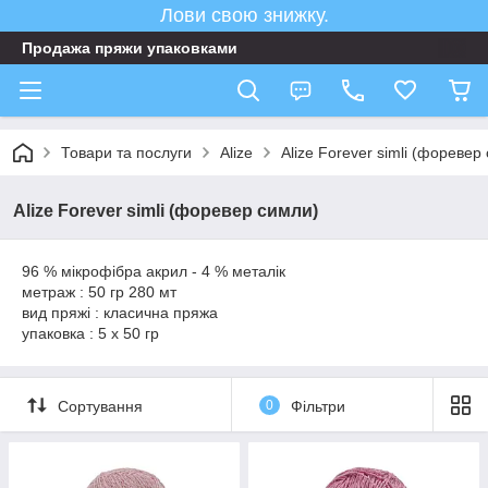
Лови свою знижку.
Продажа пряжи упаковками
Товари та послуги
Аlize
Alize Forever simli (форевер
Alize Forever simli (форевер симли)
96 % мікрофібра акрил - 4 % металік
метраж : 50 гр 280 мт
вид пряжі : класична пряжа
упаковка : 5 x 50 гр
Сортування
0
Фільтри