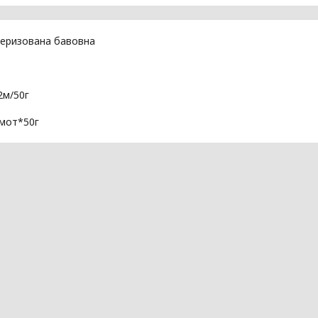
еризована бавовна
2м/50г
6мот*50г