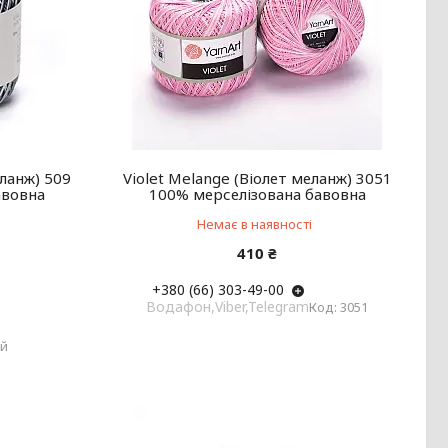
еланж) 509
Violet Melange (Віолет меланж) 3051
авовна
100% мерселізована бавовна
Немає в наявності
410 ₴
+380 (66) 303-49-00
Водафон,Viber,Telegram
3051
ий