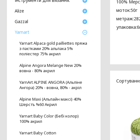
Інструменти для вязання.
100% Мерс
моток:50г
Аlize
метраж:28
Gazzal
упаковка:
Yarnart
Yarnart Alpaca gold pailliettes пряжа
з паєтками 20% альпака 5%
поліестер 75% акрил
Alpine Angora Melange New 20%
вовна - 80% акрил
YarnArt ALPINE ANGORA (Альпіне
Ангора) 20% - вовна, 80% - акріл
Alpine Maxi (Альпайн максі) 40%
Шерстъ %60 Акрил
Yarnart Baby Color (Бебі колор)
100% акрил
Yarnart Baby Cotton