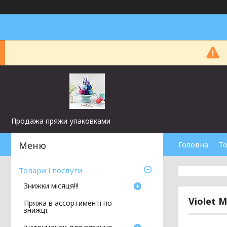
Продажа пряжи упаковками
Головна
То
Товари і послуги
Знижки місяця!!!
Violet 
Пряжа в ассортименті по
знижці.