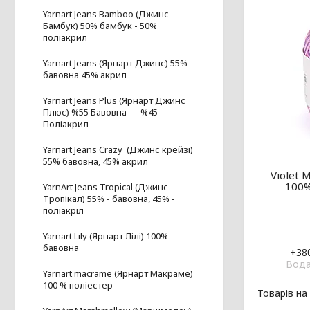
Yarnart Jeans Bamboo (Джинс
Бамбук) 50% бамбук - 50%
поліакрил
Yarnart Jeans (Ярнарт Джинс) 55%
бавовна 45% акрил
Yarnart Jeans Plus (Ярнарт Джинс
Плюс) %55 Бавовна — %45
Поліакрил
Yarnart Jeans Crazy (Джинс крейзі)
55% бавовна, 45% акрил
Violet 
100%
YarnArt Jeans Tropical (Джинс
Тропікал) 55% - бавовна, 45% -
поліакріл
Yarnart Lily (Ярнарт Лілі) 100%
бавовна
+380
Вода
Yarnart macrame (Ярнарт Макраме)
100 % поліестер