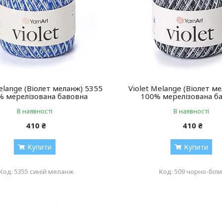
elange (Віолет меланж) 5355
Violet Melange (Віолет м
% мерелізована бавовна
100% мерелізована б
В наявності
В наявності
410 ₴
410 ₴
Купити
Купити
5355 синій меланж
509 чорно-біл