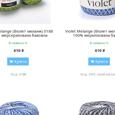
elange (Віолет меланж) 0188
Violet Melange (Віолет ме
 мерсеризована бавовна
100% мерелізована б
В наявності
В наявності
410 ₴
410 ₴
Купити
Купити
0188
3055 синій мел