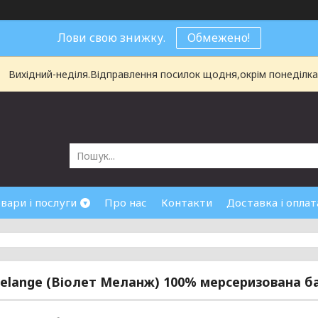
Лови свою знижку.
Обмежено!
Вихідний-неділя.Відправлення посилок щодня,окрім понеділка і
вари і послуги
Про нас
Контакти
Доставка і оплат
Melange (Віолет Меланж) 100% мерсеризована б