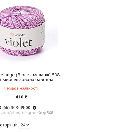
Melange (Віолет меланж) 508
 мерселізована бавовна
Немає в наявності
410 ₴
 (66) 303-49-00
фон,Viber,Telegram
508