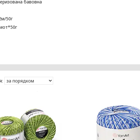
еризована бавовна
2м/50г
6мот*50г