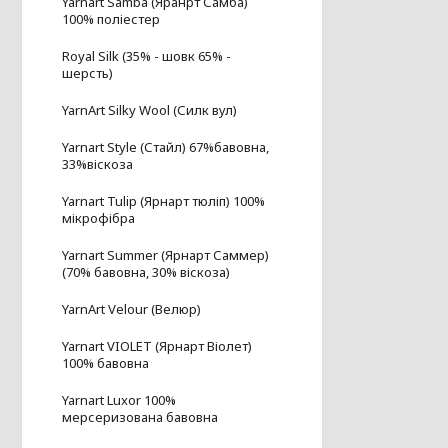
Yarnart Samba (Яранрт Самба)
100% поліестер
Royal Silk (35% - шовк 65% -
шерсть)
YarnArt Silky Wool (Силк вул)
Yarnart Style (Стайл) 67%бавовна,
33%віскоза
Yarnart Tulip (Ярнарт тюліп) 100%
мікрофібра
Yarnart Summer (Ярнарт Саммер)
(70% бавовна, 30% віскоза)
YarnArt Velour (Велюр)
Yarnart VIOLET (Ярнарт Віолет)
100% бавовна
Yarnart Luxor 100%
мерсеризована бавовна