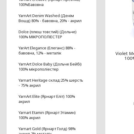
100%Бавовна
YarnArt Denim Washed (Денім
Вошд) 80% - бавовна, 20% - акрил
Dolce (плюш товстий) (Дольче)
100% МІКРОПОЛІЕСТЕР
YarArt Elegance (Елеганс) 88% -
Violet M
бавовна, 12% - металік
100
YarnArt Dolce Baby (Дольче Бейбі)
100% мікрополіестер
Yarnart Heritage склад:25% шерсть
- 75% акрил
YarnArt Elite (Ярнарт Еліт) 100%
акрил
Yarnart Etamin (Ярнарт Этамин)
100% акрил
Yarnart Gold (Ярнарт Голд) 98%
акрил,2% металік