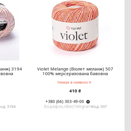
ланж) 3194
Violet Melange (Віолет меланж) 507
авовна
100% мерсеризована бавовна
Немає в наявності
410 ₴
+380 (66) 303-49-00
Водафон,Viber,Telegram
3194
507