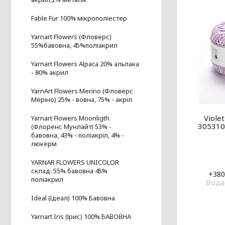
Fable Fur 100% мікрополіестер
Yarnart Flowers (Фловерс)
55%бавовна, 45%поліакрил
Yarnart Flowers Alpaca 20% альпака
- 80% акрил
YarnArt Flowers Merino (Фловерс
Меріно) 25% - вовна, 75% - акріл
Viole
Yarnart Flowers Moonligth
305310
(Флоренс Мунлайт) 53% -
бавовна, 43% - поліакріл, 4% -
люкерм
YARNAR FLOWERS UNICOLOR
склад: 55% бавовна 45%
+380
поліакрил
Водаф
Ideal (Ідеал) 100% Бавовна
Yarnart Iris (Ірис) 100% БАВОВНА