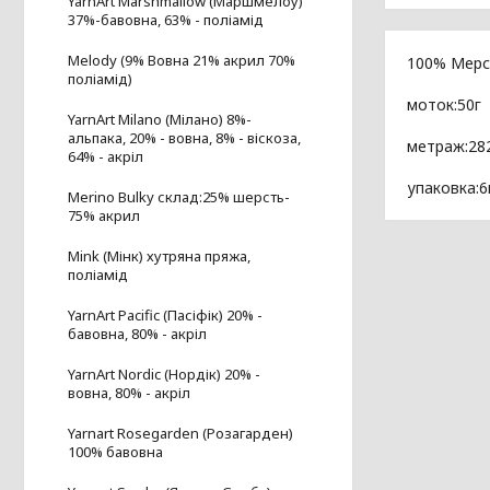
YarnArt Marshmallow (Маршмелоу)
37%-бавовна, 63% - поліамід
Melody (9% Вовна 21% акрил 70%
100% Мерс
поліамід)
моток:50г
YarnArt Milano (Мілано) 8%-
альпака, 20% - вовна, 8% - віскоза,
метраж:28
64% - акріл
упаковка:
Merino Bulky склад:25% шерсть-
75% акрил
Mink (Мінк) хутряна пряжа,
поліамід
YarnArt Pacific (Пасіфік) 20% -
бавовна, 80% - акріл
YarnArt Nordic (Нордік) 20% -
вовна, 80% - акріл
Yarnart Rosegarden (Розагарден)
100% бавовна