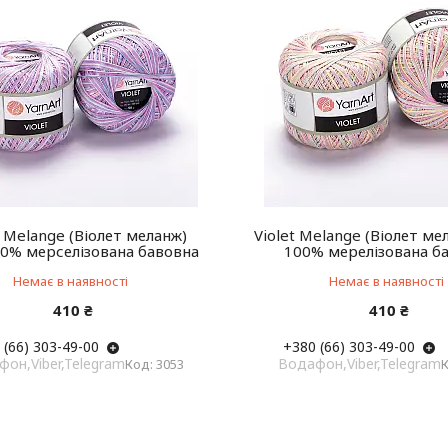
t Melange (Віолет меланж)
Violet Melange (Віолет ме
0% мерселізована бавовна
100% мерелізована б
Немає в наявності
Немає в наявності
410 ₴
410 ₴
 (66) 303-49-00
+380 (66) 303-49-00
он,Viber,Telegram
Водафон,Viber,Telegram
3053