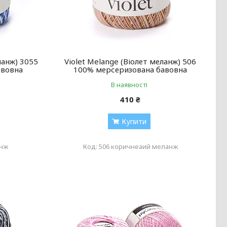
ланж) 3055
Violet Melange (Віолет меланж) 506
авовна
100% мерсеризована бавовна
В наявності
410 ₴
Купити
анж
506 коричнеаий меланж