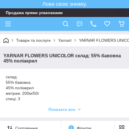
Лови свою знижку.
Продажа пряжи упаковками
Товари та послуги
Yarnart
YARNAR FLOWERS UNICOL
YARNAR FLOWERS UNICOLOR склад: 55% бавовна
45% поліакрил
склад:
55% бавовна
45% поліакрил
метраж: 200м/50г
спиці: 3
гачок: 2,5
Показати все
упаковка: 5мот×50г
Сортування
0
Фільтри