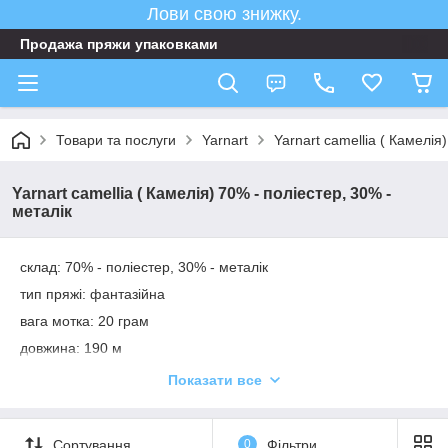
Лови свою знижку.
Продажа пряжи упаковками
Товари та послуги
Yarnart
Yarnart camellia ( Камелія
Yarnart camellia ( Камелія) 70% - поліестер, 30% -
металік
склад: 70% - поліестер, 30% - металік
тип пряжі: фантазійна
вага мотка: 20 грам
довжина: 190 м
упаковка: 10 моп*20 гр
Показати все
Сортування
0
Фільтри