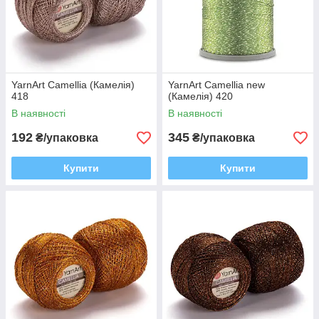
YarnArt Camellia (Камелія)
YarnArt Camellia new
418
(Камелія) 420
В наявності
В наявності
192
345
₴/упаковка
₴/упаковка
Купити
Купити