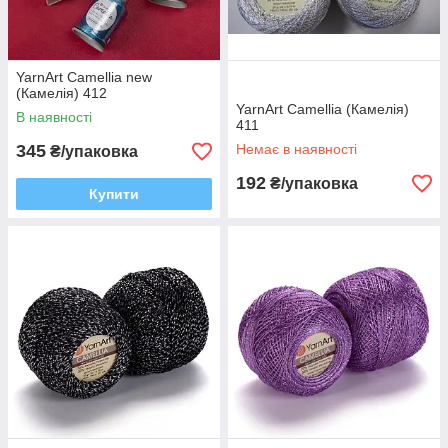
YarnArt Camellia new
(Камелія) 412
YarnArt Camellia (Камелія)
В наявності
411
345
Немає в наявності
₴/упаковка
192
₴/упаковка
Купити