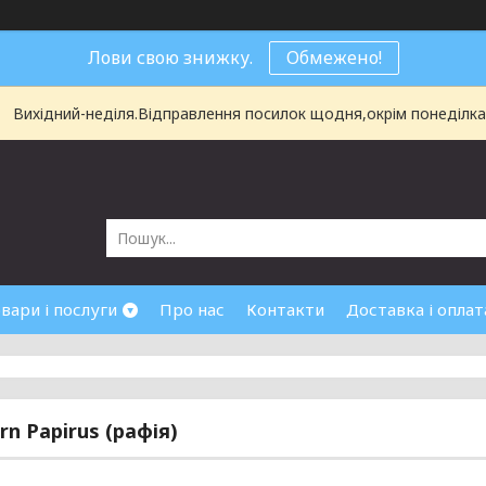
Лови свою знижку.
Обмежено!
Вихідний-неділя.Відправлення посилок щодня,окрім понеділка і
вари і послуги
Про нас
Контакти
Доставка і оплат
rn Papirus (рафія)