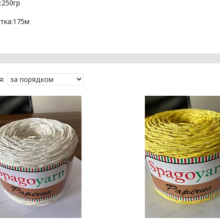
:250гр
тка:175м