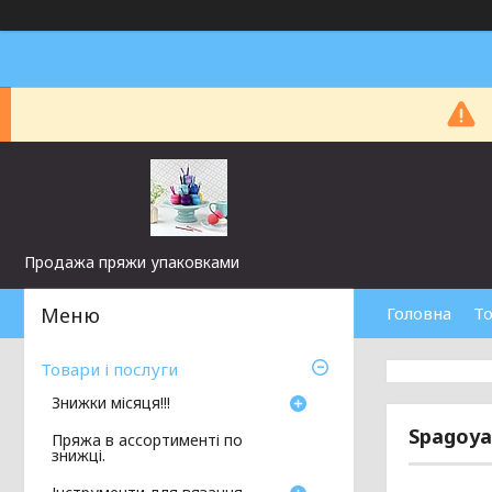
Продажа пряжи упаковками
Головна
То
Товари і послуги
Знижки місяця!!!
Spagoya
Пряжа в ассортименті по
знижці.