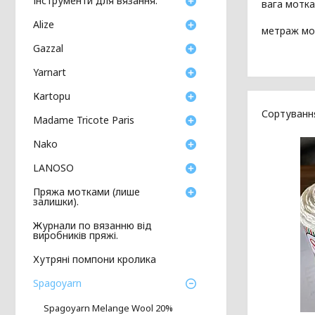
Інструменти для вязання.
вага мотка
Аlize
метраж мо
Gazzal
Yarnart
Кartopu
Madame Tricote Paris
Nako
LANOSO
Пряжа мотками (лише
залишки).
Журнали по вязанню від
виробників пряжі.
Хутряні помпони кролика
Spagoyarn
Spagoyarn Melange Wool 20%