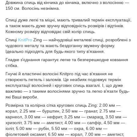
Довжина спиць від кінчика до кінчика, включно з волосінню —
150 см. Волосінь незнімна.
Спиці дуже легкі та міцні, мають тривалий термін експлуатації,
а також мають дуже зручну відповідність розмірів і відтінків.
Кожному розміру відповідає свій колір спиць.
Спиці
KnitPro
Zing — найчудовіші металеві спиці, розроблені з
чудового металу та мають бездоганну звужену форму.
Ідеально підходять для будь-якого типу в'язання.
Гладке з'єднання гарантує легке та безперешкодне ковзання
стібка.
Гнучкі й еластичні волосіні Knitpro під час в'язання не
створюють петель і заломів. Це неабияк подовжує термін
експлуатації волосіней і кругових спиць взагалі. І, що дуже
важливо — з такими волосінями зручно та легко в'язати будь-
які Ваші вироби.
Розмірна та колірна сітка кругових спиць Zing: 2.00 мм —
корал, 2.25 мм — бурштин, 2.50 мм — гранат, 2.75 мм —
карнеол, 3.00 мм — нефрит, 3.25 мм — смарагд, 3.50 мм —
хризоліт, 3.75 мм — аметист, 4.00 мм — сапфір, 4.50 мм —
іоліт, 5.00 мм — рубін, 5.50 мм — охра, 6.00 мм —
фіолетовий оксамит, 6.50 мм — корал, 7.00 мм — аметист,