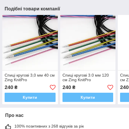
Подібні товари компанії
Спиці кругові 3,0 мм 40 см
Спиці кругові 3.0 мм 120
Спиц
Zing KnitPro
см Zing KnitPro
см Z
240
240
240
₴
₴
Купити
Купити
Про нас
100% позитивних з 268 відгуків за рік