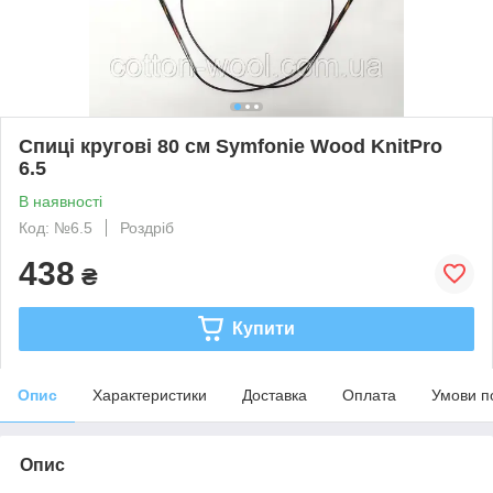
Спиці кругові 80 см Symfonie Wood KnitPro
6.5
В наявності
Код: №6.5
Роздріб
438
₴
Купити
Опис
Характеристики
Доставка
Оплата
Умови п
Опис