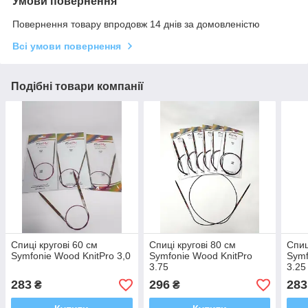
Умови повернення
Повернення товару впродовж 14 днів за домовленістю
Всі умови повернення
Подібні товари компанії
Спиці кругові 60 см
Спиці кругові 80 см
Спиц
Symfonie Wood KnitPro 3,0
Symfonie Wood KnitPro
Symf
3.75
3.25
283
296
283
₴
₴