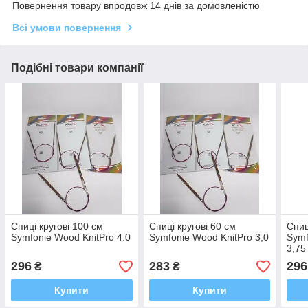
Повернення товару впродовж 14 днів за домовленістю
Всі умови повернення
Подібні товари компанії
Спиці кругові 100 см
Спиці кругові 60 см
Спиц
Symfonie Wood KnitPro 4.0
Symfonie Wood KnitPro 3,0
Symf
3,75
296
283
296
₴
₴
Купити
Купити