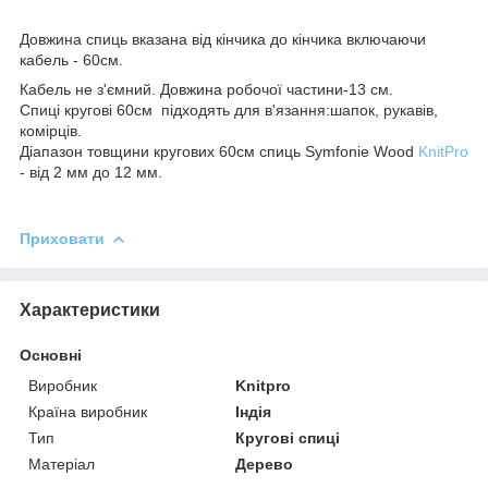
Довжина спиць вказана від кінчика до кінчика включаючи
кабель - 60см.
Кабель не з'ємний. Довжина робочої частини-13 см.
Спиці кругові 60см підходять для в'язання:шапок, рукавів,
комірців.
Діапазон товщини кругових 60см спиць Symfonie Wood
KnitPro
- від 2 мм до 12 мм.
Приховати
Характеристики
Основні
Виробник
Knitpro
Країна виробник
Індія
Тип
Кругові спиці
Матеріал
Дерево