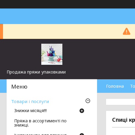
Продажа пряжи упаковками
Головна
То
Товари і послуги
Знижки місяця!!!
Спиці к
Пряжа в ассортименті по
знижці.