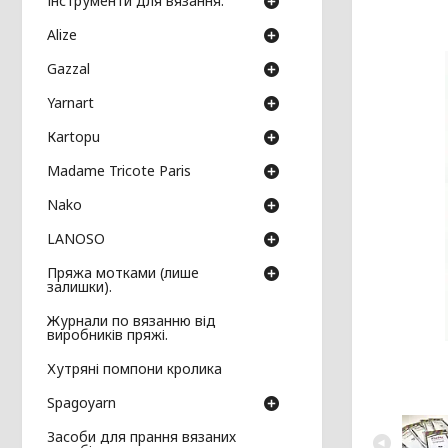
Інструменти для вязання.
Аlize
Gazzal
Yarnart
Кartopu
Madame Tricote Paris
Nako
LANOSO
Пряжа мотками (лише
залишки).
Журнали по вязанню від
виробників пряжі.
Хутряні помпони кролика
Spagoyarn
Засоби для прання вязаних