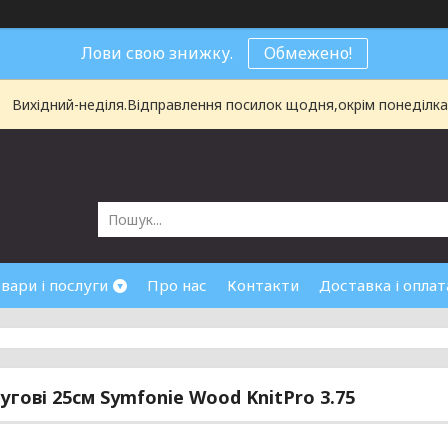
Лови свою знижку.
Обмежено!
Вихідний-неділя.Відправлення посилок щодня,окрім понеділка і
вари і послуги
Про нас
Контакти
Доставка і оплат
ругові 25см Symfonie Wood KnitPro 3.75