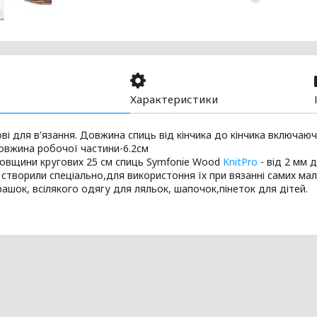
Характеристики
ві
для
в'язання
.
Довжина
спиць
від
кінчика
до
кінчика
включаюч
овжина робочої частини-6.2см
овщини
кругових
25 см
спиць
Symfonie Wood
KnitPro
-
від
2 мм
д
створили спеціально
,
для
використоння
їх
при вязанні
самих
мал
грашок
,
всілякого
одягу
для
ляльок
,
шапочок
,пінеток
для
дітей
.