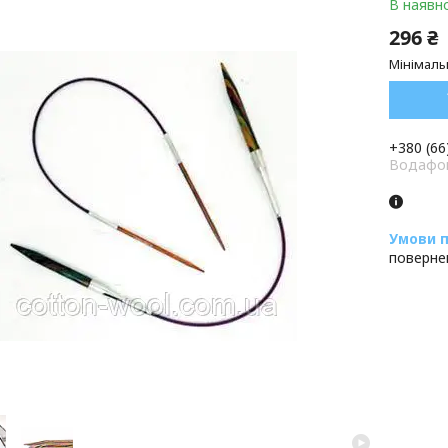
В наявно
296 ₴
Мінімаль
+380 (66
Водафон
поверне