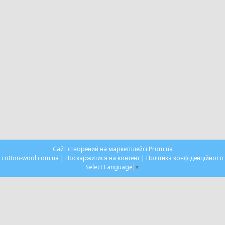
Сайт створений на маркетплейсі
Prom.ua
cotton-wool.com.ua |
Поскаржитися на контент
|
Політика конфіденційності
Select Language
▼