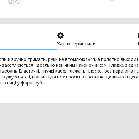
Характеристики
спиці зручно тримати, руки не втомлюються, а полотно виходить
о захоплюються, ідеально конічним наконечником. Гладке з'єдн
тьобань Еластичні, гнучкі кабелі лежать плоско, без перегинів і с
звужуються, ідеальні для всіх проєктів в'язання Ідеально підх
ні спиці у формі куба.