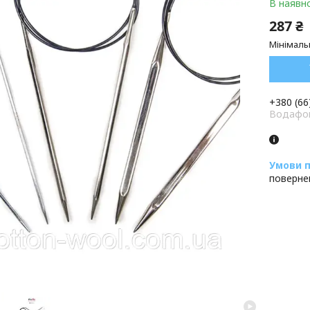
В наявно
287 ₴
Мінімаль
+380 (66
Водафон
поверне