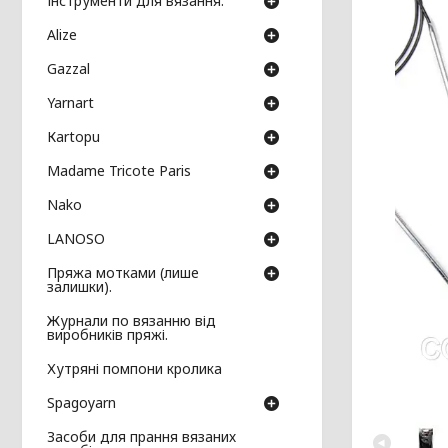
Інструменти для вязання.
Аlize
Gazzal
Yarnart
Кartopu
Madame Tricote Paris
Nako
LANOSO
Пряжа мотками (лише
залишки).
Журнали по вязанню від
виробників пряжі.
Хутряні помпони кролика
Spagoyarn
Засоби для прання вязаних