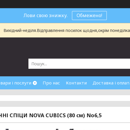
Лови свою знижку.
Обмежено!
Вихідний-неділя.Відправлення посилок щодня,окрім понеділка і
вари і послуги
Про нас
Контакти
Доставка і оплат
НІ СПІЦИ NOVA CUBICS (80 см) No6,5