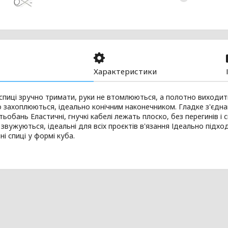
Характеристики
спиці зручно тримати, руки не втомлюються, а полотно виходить
о захоплюються, ідеально конічним наконечником. Гладке з'єдн
тьобань Еластичні, гнучкі кабелі лежать плоско, без перегинів і с
звужуються, ідеальні для всіх проєктів в'язання Ідеально підх
ні спиці у формі куба.