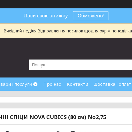
Лови свою знижку.
Обмежено!
Вихідний-неділя.Відправлення посилок щодня,окрім понеділка і
вари і послуги
Про нас
Контакти
Доставка і оплат
НІ СПІЦИ NOVA CUBICS (80 см) No2,75