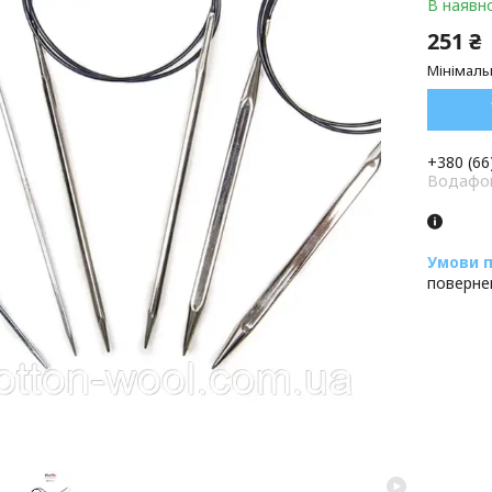
В наявно
251 ₴
Мінімаль
+380 (66
Водафон
поверне