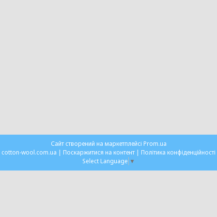
Сайт створений на маркетплейсі
Prom.ua
cotton-wool.com.ua |
Поскаржитися на контент
|
Політика конфіденційності
Select Language
▼