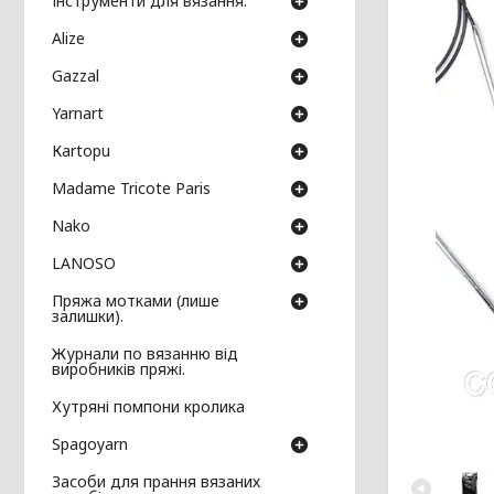
Інструменти для вязання.
Аlize
Gazzal
Yarnart
Кartopu
Madame Tricote Paris
Nako
LANOSO
Пряжа мотками (лише
залишки).
Журнали по вязанню від
виробників пряжі.
Хутряні помпони кролика
Spagoyarn
Засоби для прання вязаних