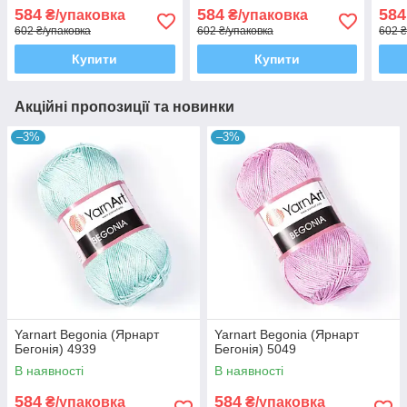
584
584
584
₴/упаковка
₴/упаковка
602 ₴/упаковка
602 ₴/упаковка
602 ₴
Купити
Купити
Акційні пропозиції та новинки
–3%
–3%
Yarnart Begonia (Ярнарт
Yarnart Begonia (Ярнарт
Бегонія) 4939
Бегонія) 5049
В наявності
В наявності
584
584
₴/упаковка
₴/упаковка