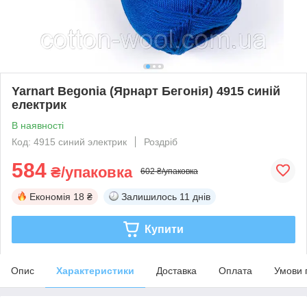
Yarnart Begonia (Ярнарт Бегонія) 4915 синій
електрик
В наявності
Код: 4915 синий электрик
Роздріб
584
₴/упаковка
602 ₴/упаковка
Економія
18 ₴
Залишилось
11 днів
Купити
Опис
Характеристики
Доставка
Оплата
Умови 