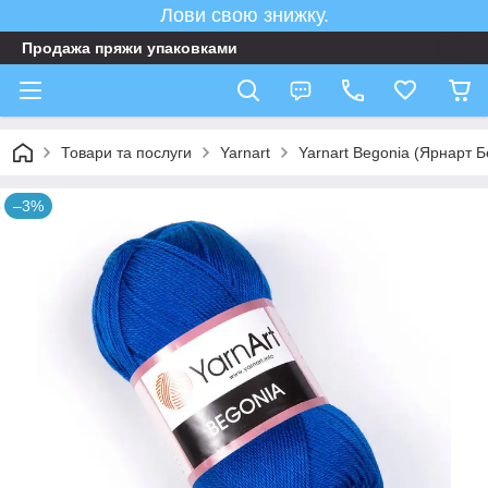
Лови свою знижку.
Продажа пряжи упаковками
Товари та послуги
Yarnart
Yarnart Begonia (Ярнарт 
–3%