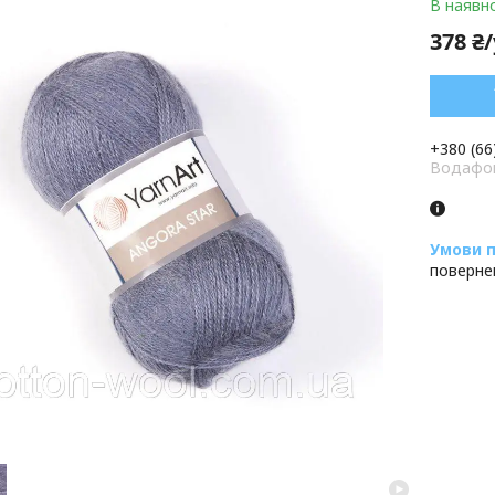
В наявно
378 ₴
+380 (66
Водафон
поверне