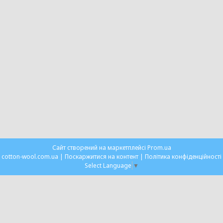
Сайт створений на маркетплейсі
Prom.ua
cotton-wool.com.ua |
Поскаржитися на контент
|
Політика конфіденційності
Select Language
▼