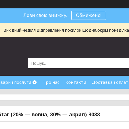
Лови свою знижку.
Обмежено!
Вихідний-неділя.Відправлення посилок щодня,окрім понеділка і
вари і послуги
Про нас
Контакти
Доставка і оплат
Star (20% — вовна, 80% — акрил) 3088