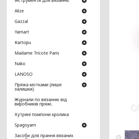
Інструменти для вязання.
Аlize
Gazzal
Yarnart
Кartopu
Madame Tricote Paris
Nako
LANOSO
Пряжа мотками (лише
залишки).
Журнали по вязанню від
виробників пряжі.
Хутряні помпони кролика
Spagoyarn
Засоби для прання вязаних