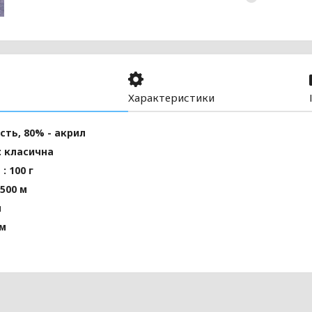
Характеристики
сть, 80% - акрил
: класична
: 100 г
500 м
м
мм