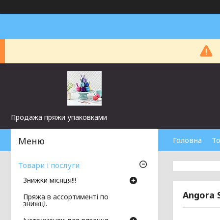
Продажа пряжи упаковками
Головна
То
Товари і послуги
Знижки місяця!!!
Angora 
Пряжа в ассортименті по
знижці.