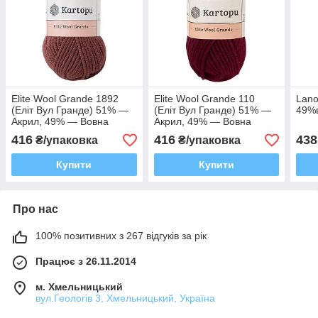
Elite Wool Grande 1892
Elite Wool Grande 110
Lano
(Еліт Вул Гранде) 51% —
(Еліт Вул Гранде) 51% —
49%
Акрил, 49% — Вовна
Акрил, 49% — Вовна
416
416
438
₴/упаковка
₴/упаковка
Купити
Купити
Про нас
100% позитивних з 267 відгуків за рік
Працює з 26.11.2014
м. Хмельницький
вул.Геологів 3, Хмельницький, Україна