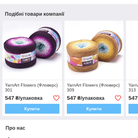
Подібні товари компанії
YarnArt Flowers (Фловерс)
YarnArt Flowers (Фловерс)
Yarn
301
309
313
547
547
547
₴/упаковка
₴/упаковка
Купити
Купити
Про нас