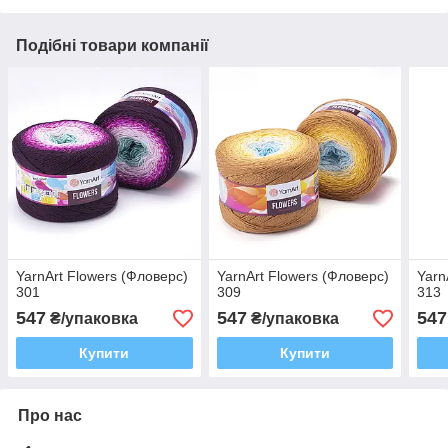
Подібні товари компанії
YarnArt Flowers (Фловерс)
YarnArt Flowers (Фловерс)
Yarn
301
309
313
547
547
547
₴/упаковка
₴/упаковка
Купити
Купити
Про нас