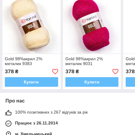
Gold 98%акрил 2%
Gold 98%акрил 2%
Gol
металик 9383
металик 9031
мета
378
378
378
₴
₴
Купити
Купити
Про нас
100% позитивних з 267 відгуків за рік
Працює з 26.11.2014
м. Хмельницький