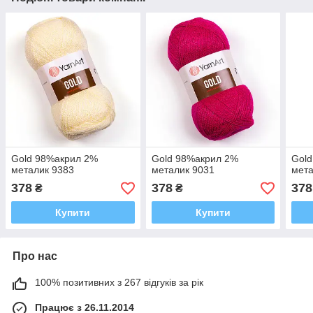
Gold 98%акрил 2%
Gold 98%акрил 2%
Gol
металик 9383
металик 9031
мета
378
378
378
₴
₴
Купити
Купити
Про нас
100% позитивних з 267 відгуків за рік
Працює з 26.11.2014