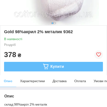
Gold 98%акрил 2% металик 9362
В наявності
Роздріб
378
₴
Купити
Опис
Характеристики
Доставка
Оплата
Умови п
Опис
склад:98%акріл 2% металік