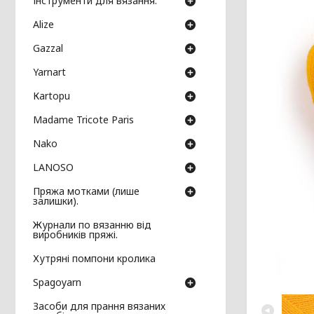
Інструменти для вязання.
Аlize
Gazzal
Yarnart
Кartopu
Madame Tricote Paris
Nako
LANOSO
Пряжа мотками (лише
залишки).
Журнали по вязанню від
виробників пряжі.
Хутряні помпони кролика
Spagoyarn
Засоби для прання вязаних