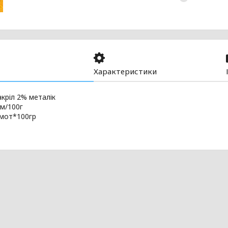
Характеристики
кріл 2% металік
м/100г
5мот*100гр