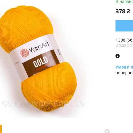
В наявно
378 ₴
+380 (66
Водафон
поверне