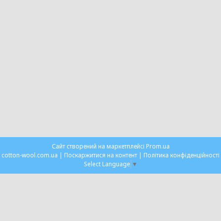
Сайт створений на маркетплейсі
Prom.ua
cotton-wool.com.ua |
Поскаржитися на контент
|
Політика конфіденційності
Select Language
▼