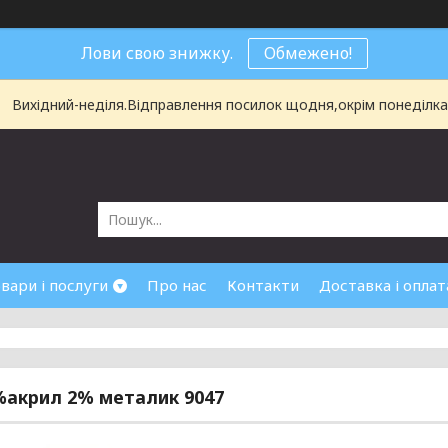
Лови свою знижку.
Обмежено!
Вихідний-неділя.Відправлення посилок щодня,окрім понеділка і
вари і послуги
Про нас
Контакти
Доставка і оплат
%акрил 2% металик 9047