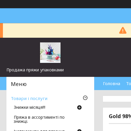
Продажа пряжи упаковками
Головна
То
Товари і послуги
Знижки місяця!!!
Gold 98
Пряжа в ассортименті по
знижці.