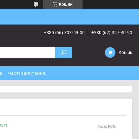
Кошик
+380 (66) 303-49-00
+380 (67) 327-40-90
Кошик
а
Часті запитання.
сті
Код:
№10