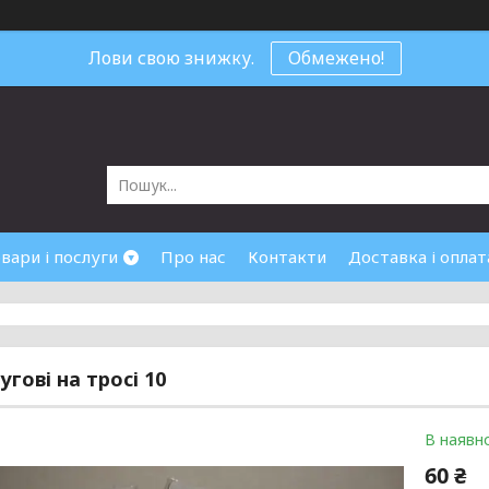
Лови свою знижку.
Обмежено!
вари і послуги
Про нас
Контакти
Доставка і оплат
угові на тросі 10
В наявно
60 ₴