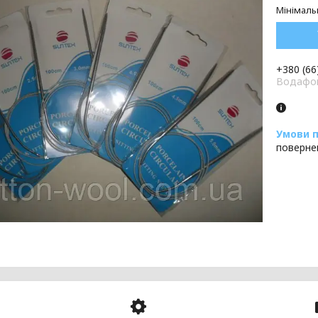
Мінімаль
+380 (66
Водафон
поверне