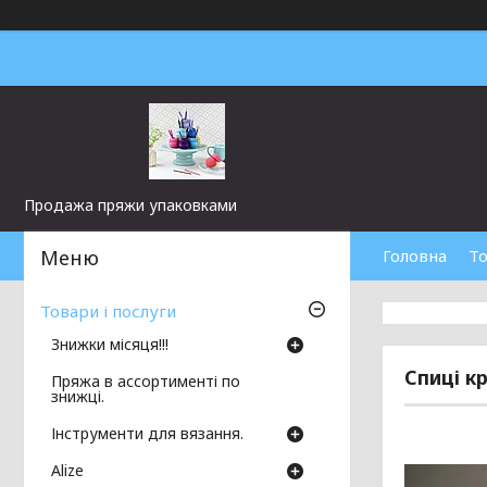
Продажа пряжи упаковками
Головна
То
Товари і послуги
Знижки місяця!!!
Спиці кр
Пряжа в ассортименті по
знижці.
Інструменти для вязання.
Аlize