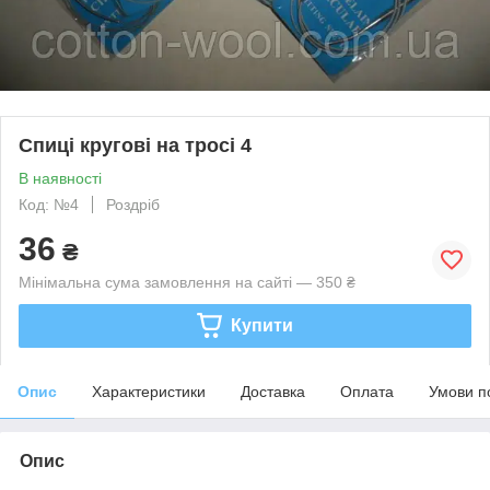
Спиці кругові на тросі 4
В наявності
Код: №4
Роздріб
36
₴
Мінімальна сума замовлення на сайті — 350 ₴
Купити
Опис
Характеристики
Доставка
Оплата
Умови п
Опис