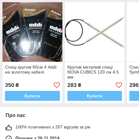
Спиці кругові 60см 4 Addi
Кругові металеві спиці
Спиц
на золотому кабелі
NOVA CUBICS 120 см 4.5
Symf
мм
350
283
296
₴
₴
Купити
Купити
Про нас
100% позитивних з 267 відгуків за рік
Працює з 26.11.2014