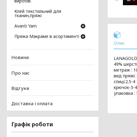
виробів.
Клей текстильний для
тканин,пряжі
Avanti Yarn
Пряжа Макраме в асортименті
Опис
Новини
LANAGOLD
49% шерсть
метраж : 10
Про нас
вид пряжі:
спиці:2.5-4
крючок-3-4
Відгуки
упаковка : 
Доставка і оплата
Графік роботи