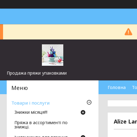
Продажа пряжи упаковками
Головна
То
Товари і послуги
Знижки місяця!!!
Alize L
Пряжа в ассортименті по
знижці.