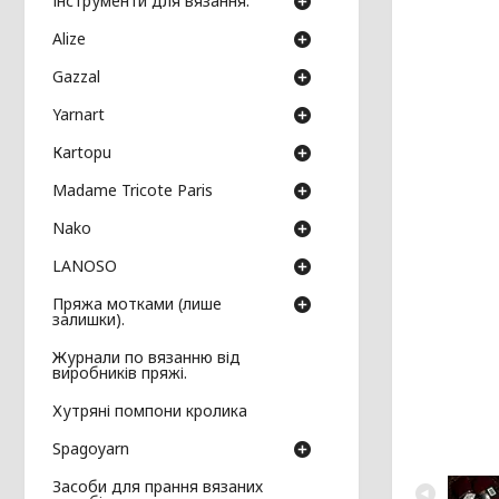
Інструменти для вязання.
Аlize
Gazzal
Yarnart
Кartopu
Madame Tricote Paris
Nako
LANOSO
Пряжа мотками (лише
залишки).
Журнали по вязанню від
виробників пряжі.
Хутряні помпони кролика
Spagoyarn
Засоби для прання вязаних