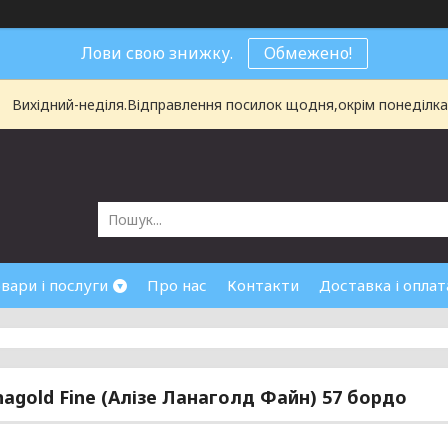
Лови свою знижку.
Обмежено!
Вихідний-неділя.Відправлення посилок щодня,окрім понеділка і
вари і послуги
Про нас
Контакти
Доставка і оплат
anagold Fine (Алізе Ланаголд Файн) 57 бордо