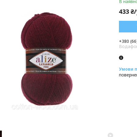
В наявно
433 ₴
+380 (66
Водафон
поверне