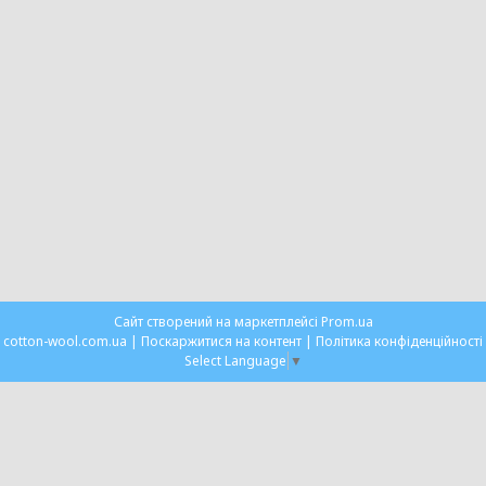
Сайт створений на маркетплейсі
Prom.ua
cotton-wool.com.ua |
Поскаржитися на контент
|
Політика конфіденційності
Select Language
▼