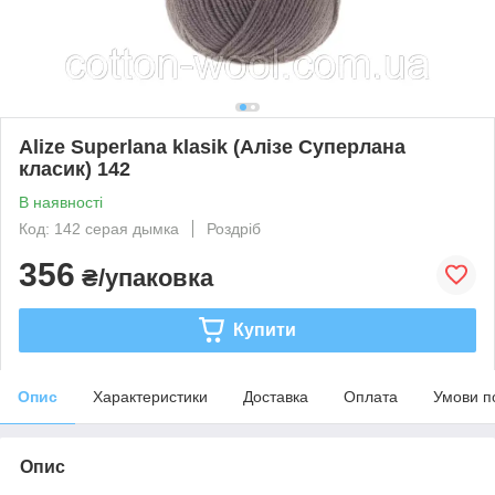
Alize Superlana klasik (Алізе Суперлана
класик) 142
В наявності
Код: 142 серая дымка
Роздріб
356
₴/упаковка
Купити
Опис
Характеристики
Доставка
Оплата
Умови п
Опис