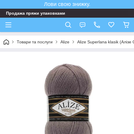
Лови свою знижку.
Продажа пряжи упаковками
Товари та послуги
Аlize
Alize Superlana klasik (Алі