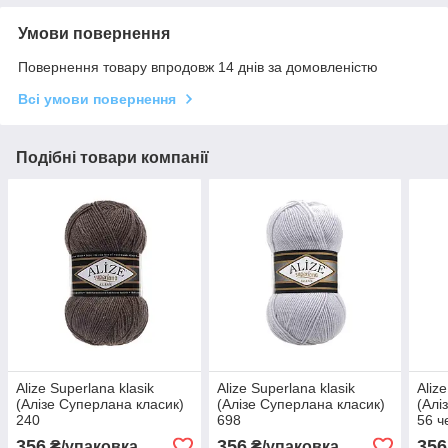
Умови повернення
Повернення товару впродовж 14 днів за домовленістю
Всі умови повернення
Подібні товари компанії
Alize Superlana klasik
Alize Superlana klasik
Aliz
(Алізе Суперлана класик)
(Алізе Суперлана класик)
(Алі
240
698
56 ч
356
356
356
₴/упаковка
₴/упаковка