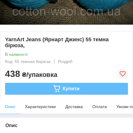
YarnArt Jeans (Ярнарт Джинс) 55 темна
бірюза,
В наявності
Код: 55 темная бирюза
Роздріб
438
₴/упаковка
Купити
Опис
Характеристики
Доставка
Оплата
Умови п
Опис