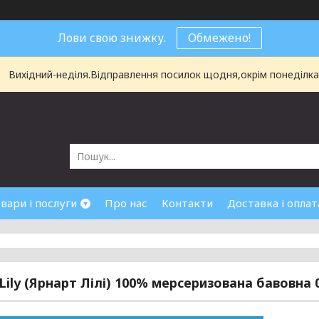
Лови свою знижку.
Обмежено!
Вихідний-неділя.Відправлення посилок щодня,окрім понеділка і
вари і послуги
Про нас
Контакти
Доставка і оплат
 Lily (Ярнарт Лілі) 100% мерсеризована бавовна 