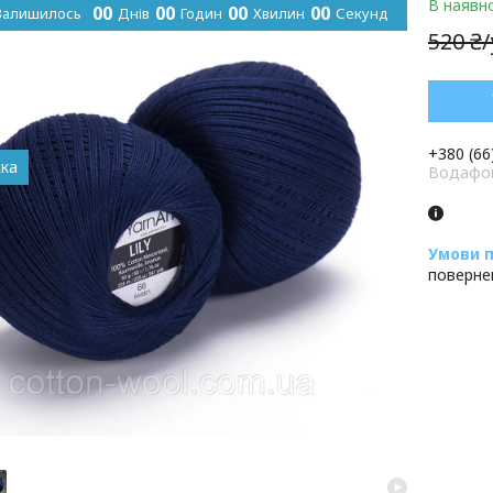
В наявно
0
0
0
0
0
0
0
0
Залишилось
Днів
Годин
Хвилин
Секунд
520 ₴
+380 (66
Водафон
поверне