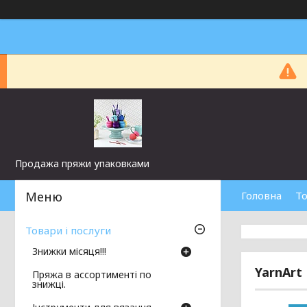
Продажа пряжи упаковками
Головна
То
Товари і послуги
Знижки місяця!!!
YarnArt
Пряжа в ассортименті по
знижці.