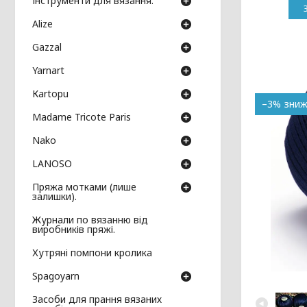
Інструменти для вязання.
Аlize
Gazzal
Yarnart
Кartopu
–3%
Madame Tricote Paris
Nako
LANOSO
Пряжа мотками (лише
залишки).
Журнали по вязанню від
виробників пряжі.
Хутряні помпони кролика
Spagoyarn
Засоби для прання вязаних