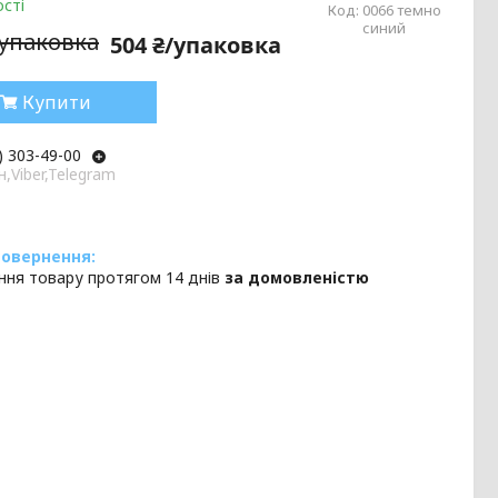
сті
Код:
0066 темно
синий
/упаковка
504 ₴/упаковка
Купити
) 303-49-00
,Viber,Telegram
ння товару протягом 14 днів
за домовленістю