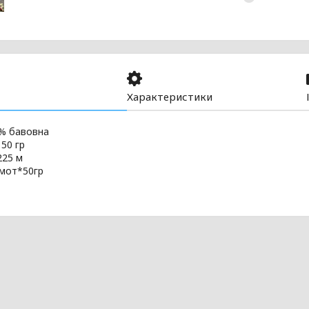
Характеристики
0% бавовна
 50 гр
225 м
8мот*50гр