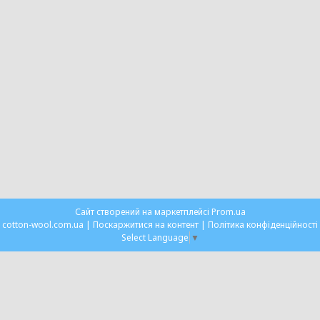
Сайт створений на маркетплейсі
Prom.ua
cotton-wool.com.ua |
Поскаржитися на контент
|
Політика конфіденційності
Select Language
▼