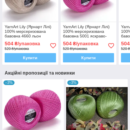
YarnArt Lily (Ярнарт Лілі)
YarnArt Lily (Ярнарт Лілі)
Yarn
100% мерсеризована
100% мерсеризована
100
бавовна 4660 льон
бавовна 5001 яскраво-
баво
рожева
504
504
504
₴/упаковка
₴/упаковка
520 ₴/упаковка
520 ₴/упаковка
520 ₴
Купити
Купити
Акційні пропозиції та новинки
–3%
–3%