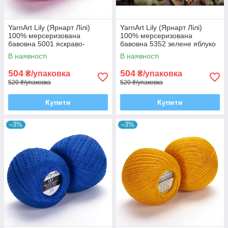
YarnArt Lily (Ярнарт Лілі)
YarnArt Lily (Ярнарт Лілі)
100% мерсеризована
100% мерсеризована
бавовна 5001 яскраво-
бавовна 5352 зелене яблуко
рожева
В наявності
В наявності
504
504
₴/упаковка
₴/упаковка
520 ₴/упаковка
520 ₴/упаковка
Купити
Купити
–3%
–3%