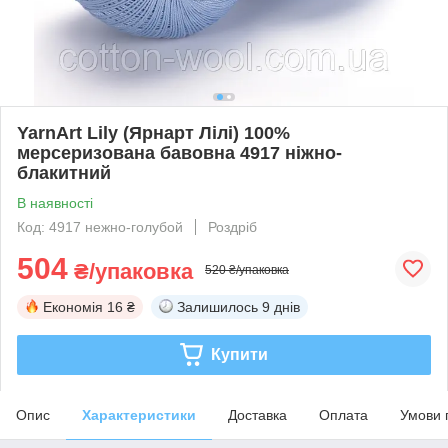
YarnArt Lily (Ярнарт Лілі) 100%
мерсеризована бавовна 4917 ніжно-
блакитний
В наявності
Код: 4917 нежно-голубой
Роздріб
504
₴/упаковка
520 ₴/упаковка
Економія
16 ₴
Залишилось
9 днів
Купити
Опис
Характеристики
Доставка
Оплата
Умови 