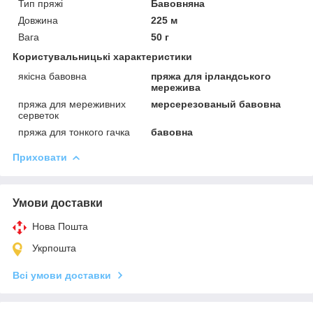
Тип пряжі
Бавовняна
Довжина
225 м
Вага
50 г
Користувальницькі характеристики
якісна бавовна
пряжа для ірландського
мережива
пряжа для мереживних
мерсерезованый бавовна
серветок
пряжа для тонкого гачка
бавовна
Приховати
Умови доставки
Нова Пошта
Укрпошта
Всі умови доставки