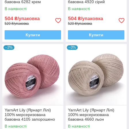
бавовна 6282 крем
бавовна 4920 сірий
В наявності
В наявності
504
504
₴/упаковка
₴/упаковка
520 ₴/упаковка
520 ₴/упаковка
Купити
Купити
–3%
–3%
YarnArt Lily (Ярнарт Лілі)
YarnArt Lily (Ярнарт Лілі)
100% мерсеризована
100% мерсеризована
бавовна 4105 запорошено
бавовна 4660 льон
рожева
В наявності
В наявності