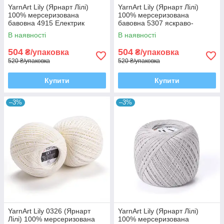
YarnArt Lily (Ярнарт Лілі)
YarnArt Lily (Ярнарт Лілі)
100% мерсеризована
100% мерсеризована
бавовна 4915 Електрик
бавовна 5307 яскраво-
жовтий
В наявності
В наявності
504
504
₴/упаковка
₴/упаковка
520 ₴/упаковка
520 ₴/упаковка
Купити
Купити
–3%
–3%
YarnArt Lily 0326 (Ярнарт
YarnArt Lily (Ярнарт Лілі)
Лілі) 100% мерсеризована
100% мерсеризована