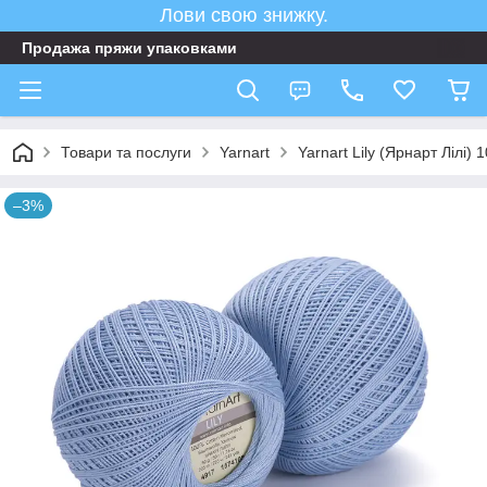
Лови свою знижку.
Продажа пряжи упаковками
Товари та послуги
Yarnart
Yarnart Lily (Ярнарт Лілі)
–3%