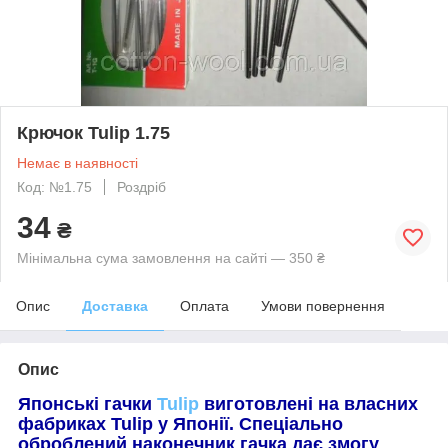
Крючок Tulip 1.75
Немає в наявності
Код: №1.75
Роздріб
34
₴
Мінімальна сума замовлення на сайті — 350 ₴
Опис
Доставка
Оплата
Умови повернення
Опис
Японські гачки
Tulip
виготовлені на власних
фабриках Tulip у Японії. Спеціально
оброблений наконечник гачка дає змогу