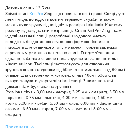
Довжина спиць 12.5 см
Знімні спиці
KnitPro
Zing - це новинка в світі пряжі. Спиці дуже
легкі і міцні, володіють довгим терміном служби, а також
мають дуже зручну відповідність розмірів і відтінків. Кожному
розміру відповідає свій колір спиць. Спиці KnitPro Zing - самі
чудові металеві спиці, розроблені з чудового металу і
володіють бездоганною звуженою формою. Ідеально
підходять для будь-якого типу у язання. Торцеві заглушки
сприяють утриманню петель на спиці. Гладке з'єднання
єднання кабелю з спицею надає чудове ковзання петель і
ніяких зачіпок. Такі спиці застосовують для створення
кругових спиць завдовжки від 50см, а оптимально - від 60 см і
більше. Для створення ж кругових спиць 40см і 50см слід
використовувати укорочені знімні спиці. З ними на такій
довжині Вам буде значно зручніше.
Розмірна сітка - 3,00 мм - нефрит, 3,25 мм - смарагд, 3.50 мм
- хризоліт, 3.75 мм - аметист, 4.00 мм - сапфір, 4.50 мм -
иолит, 5.00 мм - рубін, 5.50 мм - охра, 6.00 мм - фіолетовий
оксамит, 6.50 мм - корал, 7.00 мм - аметист і 8.00 мм -
смарагд.
Приховати