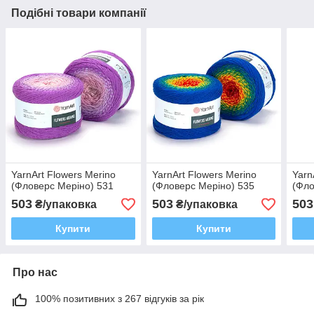
Подібні товари компанії
YarnArt Flowers Merino
YarnArt Flowers Merino
Yarn
(Фловерс Меріно) 531
(Фловерс Меріно) 535
(Фло
503
503
503
₴/упаковка
₴/упаковка
Купити
Купити
Про нас
100% позитивних з 267 відгуків за рік