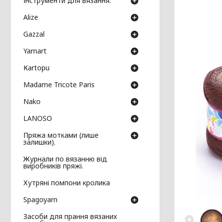
Інструменти для вязання.
Аlize
Gazzal
Yarnart
Кartopu
Madame Tricote Paris
Nako
LANOSO
Пряжа мотками (лише
залишки).
Журнали по вязанню від
виробників пряжі.
Хутряні помпони кролика
Spagoyarn
Засоби для прання вязаних