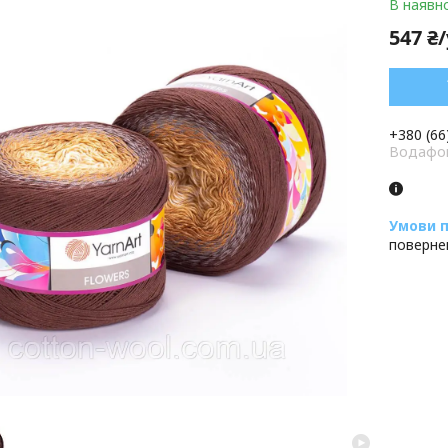
В наявно
547 ₴
+380 (66
Водафон
поверне