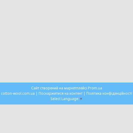
Сайт створений на маркетплейсі
Prom.ua
cotton-wool.com.ua |
Поскаржитися на контент
|
Політика конфіденційності
Select Language
▼