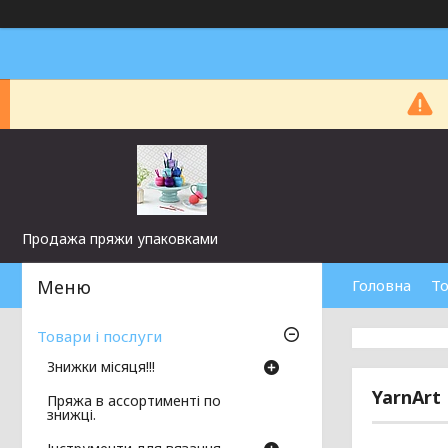
Продажа пряжи упаковками
Головна
То
Товари і послуги
Знижки місяця!!!
YarnArt
Пряжа в ассортименті по
знижці.