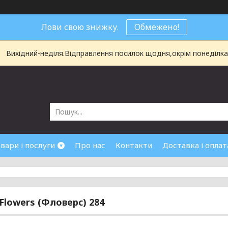
Лови свою знижку.
Обмежено!
Вихідний-неділя.Відправлення посилок щодня,окрім понеділка і
вари і послуги
Про нас
Контакти
Доставка і оплат
 Flowers (Фловерс) 284