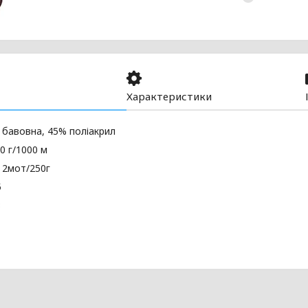
Характеристики
 бавовна, 45% поліакрил
0 г/1000 м
 2мот/250г
5
3