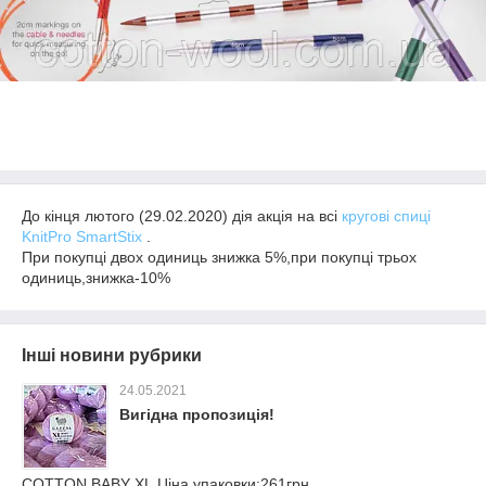
До кінця лютого (29.02.2020) дія акція на всі
кругові спиці
KnitPro SmartStix
.
При покупці двох одиниць знижка 5%,при покупці трьох
одиниць,знижка-10%
Інші новини рубрики
24.05.2021
Вигідна пропозиція!
COTTON BABY XL,Ціна упаковки:261грн