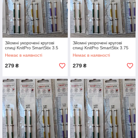
Зйомні укорочені кругові
Зйомні укорочені кругові
спиці KnitPro SmartStix 3.5
спиці KnitPro SmartStix 3.75
Немає в наявності
Немає в наявності
279
279
₴
₴