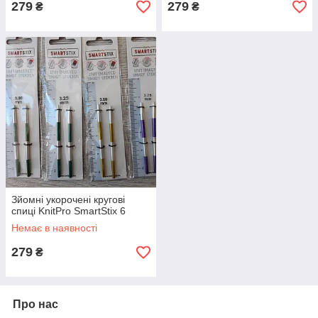
279
279
₴
₴
Зйомні укорочені кругові
спиці KnitPro SmartStix 6
Немає в наявності
279
₴
Про нас