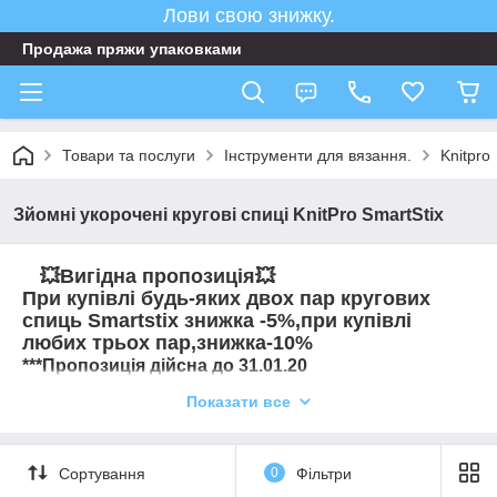
Лови свою знижку.
Продажа пряжи упаковками
Товари та послуги
Інструменти для вязання.
Knitpro
Зйомні укорочені кругові спиці KnitPro SmartStix
💥
Вигідна пропозиція
💥
При купівлі будь-яких двох пар кругових
спиць Smartstix знижка -5%,при купівлі
любих трьох пар,знижка-10%
***Пропозиція дійсна до 31.01.20
Показати все
Інновація в світі вязання.Перші спиці якими можна не тільки
вязати,а й одночасно робити заміри полотна!
Зйомні укорочені кругові спиці KnitPro SmartStix мають
Сортування
0
Фільтри
інтервальні лазерні позначки кожні 2 см, тому ви можете